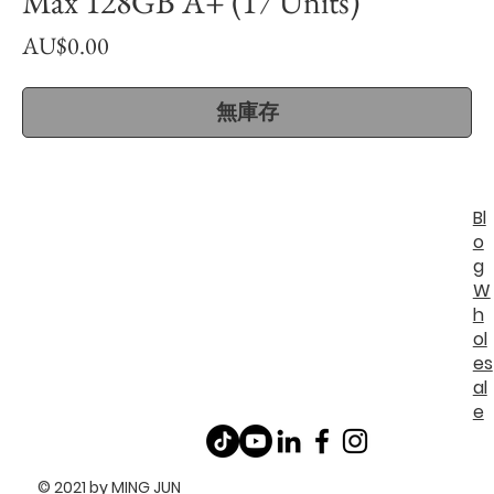
Max 128GB A+ (17 Units)
價
AU$0.00
格
無庫存
Bl
o
g
W
h
ol
es
al
e
© 2021 by MING JUN