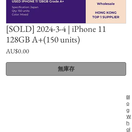
[SOLD] 2024-3-4 | iPhone 11
128GB A+(150 units)
價
AU$0.00
格
無庫存
Bl
o
g
W
h
ol