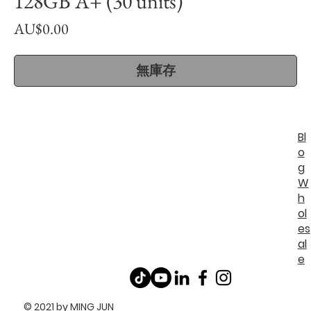
128GB A+ (30 units)
價
AU$0.00
格
無庫存
Bl
o
g
W
h
ol
es
al
e
© 2021 by MING JUN