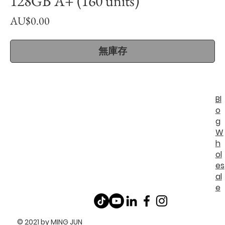
128GB A+ (160 units)
價
AU$0.00
格
無庫存
Bl
o
g
W
h
ol
es
al
e
© 2021 by MING JUN