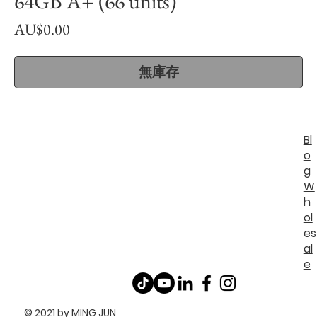
64GB A+ (66 units)
價
AU$0.00
格
無庫存
Bl
o
g
W
h
ol
es
al
e
© 2021 by MING JUN