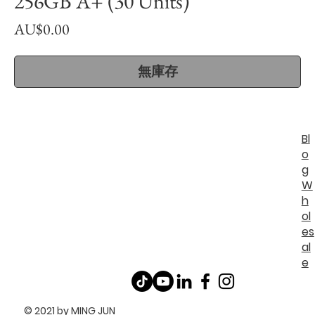
256GB A+ (30 Units)
價
AU$0.00
格
無庫存
Bl
o
g
W
h
ol
es
al
e
© 2021 by MING JUN