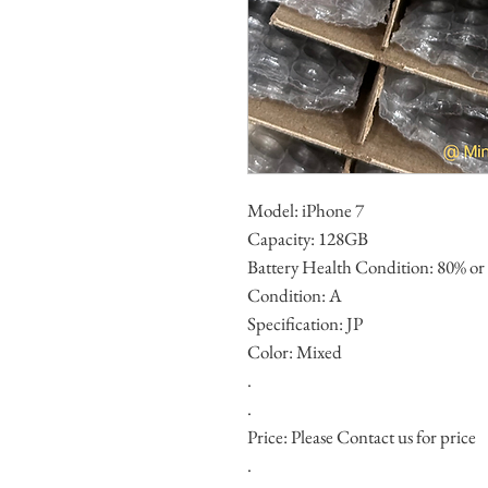
Model: iPhone 7
Capacity: 128GB
Battery Health Condition: 80% or
Condition: A
Specification: JP
Color: Mixed
.
.
Price: Please Contact us for price
.